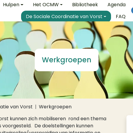
e
Hulpen
Het OCMW
Bibliotheek
Agenda
De Sociale Coordinatie van Vorst
FAQ
Werkgroepen
atie van Vorst
Werkgroepen
Vorst kunnen zich mobiliseren rond een thema
is voorgesteld. De doelstellingen kunnen
uitwisseling/verspreiding van informatie en