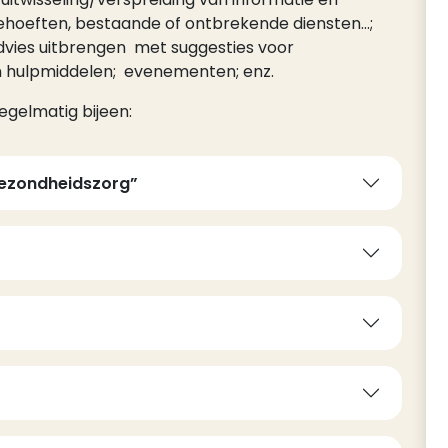
behoeften, bestaande of ontbrekende diensten...;
advies uitbrengen met suggesties voor
an hulpmiddelen; evenementen; enz.
gelmatig bijeen:
gezondheidszorg”