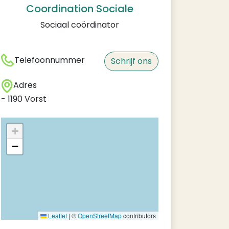
Coordination Sociale
Sociaal coördinator
Telefoonnummer
Schrijf ons
Adres
-
1190
Vorst
+
−
Leaflet
|
©
OpenStreetMap
contributors