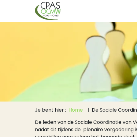
Hoofdnavigati
Overslaan en naar de inhoud gaan
Kruimelpad
Je bent hier :
Home
De Sociale Coordin
De leden van de Sociale Coördinatie van 
nadat dit tijdens de plenaire vergadering 
verschillen naargelang het beoogde doel: 