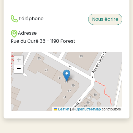
Téléphone
Nous écrire
Adresse
Rue du Curé 35
-
1190
Forest
+
−
Leaflet
|
©
OpenStreetMap
contributors