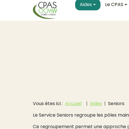
Main navigati
Aller au contenu principal
Aides
Le CPAS
Fil d'Ariane
Vous êtes ici :
Accueil
Aides
Seniors
Le Service Seniors regroupe les pôles mai
Ce regroupement permet une approche glo