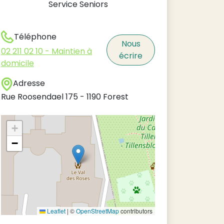
Service Seniors
Téléphone
Nous
02 211 02 10 - Maintien à
écrire
domicile
Adresse
Rue Roosendael 175
-
1190
Forest
+
−
Leaflet
|
©
OpenStreetMap
contributors