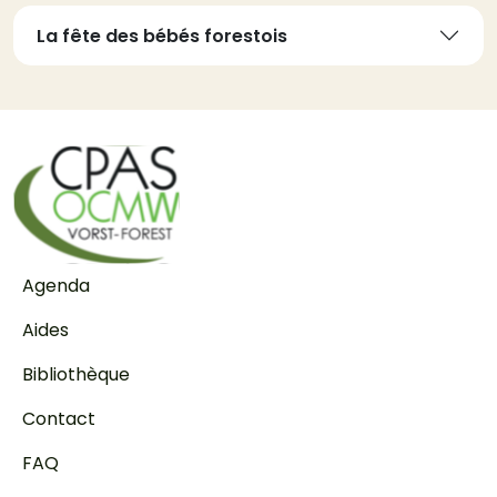
La fête des bébés forestois
Pied de page
Agenda
Aides
Bibliothèque
Contact
FAQ