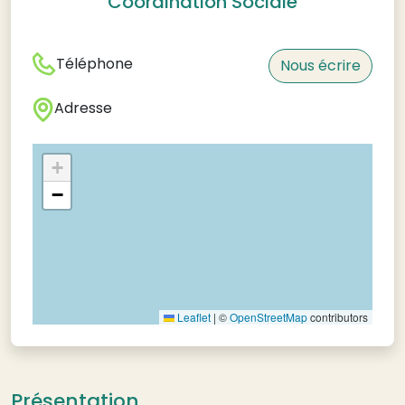
Coordination Sociale
Téléphone
Nous écrire
Adresse
+
−
Leaflet
|
©
OpenStreetMap
contributors
Présentation