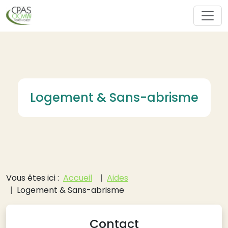
Aller au contenu principal
Logement & Sans-abrisme
Fil d'Ariane
Vous êtes ici :
Accueil
Aides
Logement & Sans-abrisme
Contact