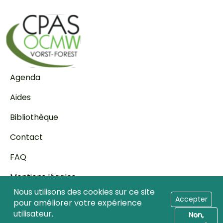
Pied de page
Agenda
Aides
Bibliothèque
Contact
FAQ
Mentions légales
Nous utilisons des cookies sur ce site
Transparence
Accepter
pour améliorer votre expérience
utilisateur.
Non,
Accès professionnels de la santé